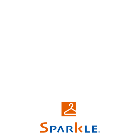
アピタ各務原店にスパークルがコインランドリー
新規オープン
2025.10.25-Sat
リフォーム（お直し）
スパークル バロー関緑ヶ丘店 オープン！
2025.10.03-Fri
会員特典
スパークル定番！秋の3点セット１５５０円
2025.10.03-Fri
お客様へのお願い 〜スタッフを守るために〜
2025.07.03-Thu