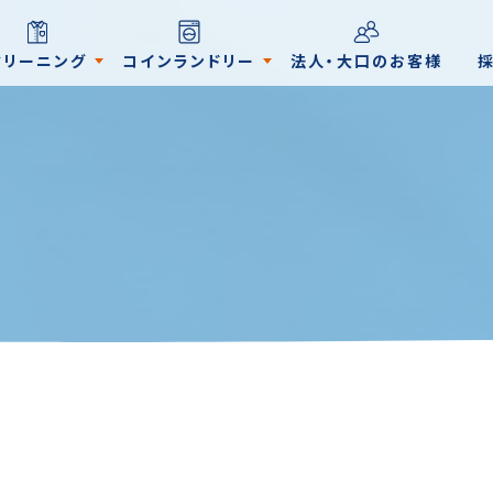
クリーニング
コインランドリー
法人・大口の
お客様
ご利用の流れ
おすすめ情報
専用機械について
価格・オプション
「キレイ」への取り組み
リフォーム（お直し）