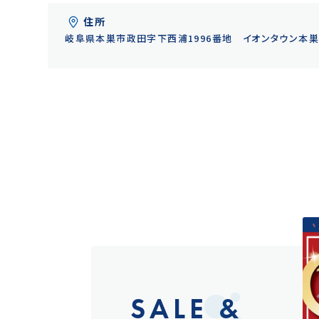
住所
岐阜県本巣市政田字下西浦1996番地 イオンタウン本
SALE &