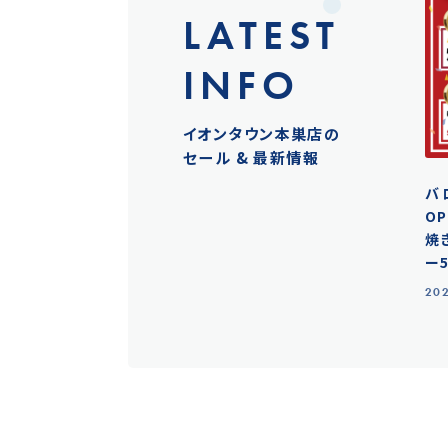
LATEST
INFO
イオンタウン本巣店の
セール & 最新情報
バ
OP
焼
ー
202