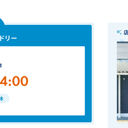
ドリー
間
4:00
休