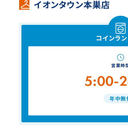
イオンタウン本巣店
コインラン
営業時
5:00-2
年中
無